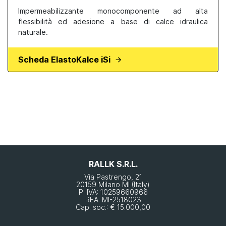
Impermeabilizzante monocomponente ad alta
flessibilità ed adesione a base di calce idraulica
naturale.
Scheda ElastoKalce iSi
RALLK S.R.L.
Via Pastrengo, 21
20159 Milano MI (Italy)
P. IVA: 10259660966
REA: MI-2518023
Cap. soc.: € 15.000,00