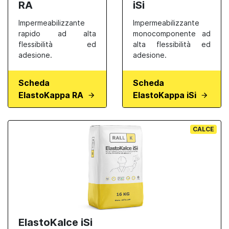
RA
iSi
Impermeabilizzante
Impermeabilizzante
rapido ad alta
monocomponente ad
flessibilità ed
alta flessibilità ed
adesione.
adesione.
Scheda
Scheda
ElastoKappa RA
ElastoKappa iSi
CALCE
ElastoKalce iSi