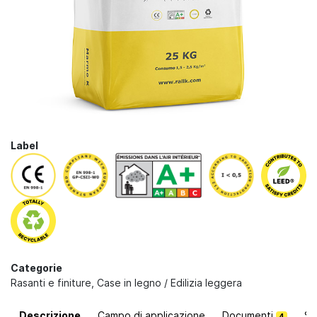
Label
Categorie
Rasanti e finiture
,
Case in legno / Edilizia leggera
Descrizione
Campo di applicazione
Documenti
So
4