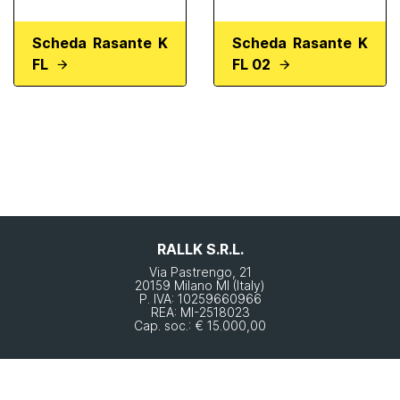
Scheda Rasante K
Scheda Rasante K
FL
FL 02
RALLK S.R.L.
Via Pastrengo, 21
20159 Milano MI (Italy)
P. IVA: 10259660966
REA: MI-2518023
Cap. soc.: € 15.000,00
Ai fini dell’adempimento dell’obbligo di trasparenza stabilito dall’art.1 Legge
n.124/2017, si rende noto che tutte le sovvenzioni, sussidi, vantaggi, contributi o