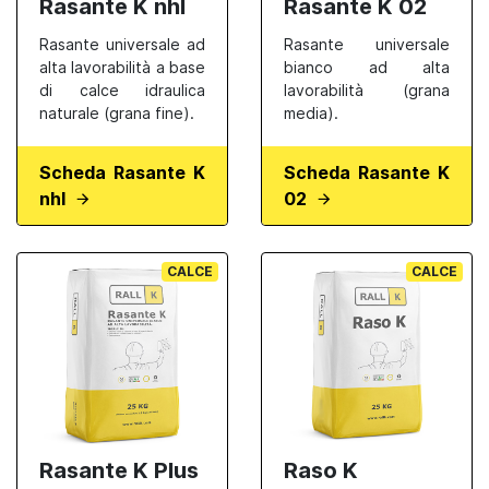
Rasante K nhl
Rasante K 02
Rasante universale ad
Rasante universale
alta lavorabilità a base
bianco ad alta
di calce idraulica
lavorabilità (grana
naturale (grana fine).
media).
Scheda Rasante K
Scheda Rasante K
nhl
02
CALCE
CALCE
Rasante K Plus
Raso K