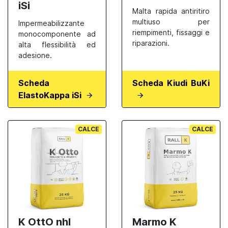
iSi
Malta rapida antiritiro
multiuso per
Impermeabilizzante
riempimenti, fissaggi e
monocomponente ad
riparazioni.
alta flessibilità ed
adesione.
Scheda
Scheda Kiudi BuKi
ElastoKappa iSi
CALCE
CALCE
K OttO nhl
Marmo K