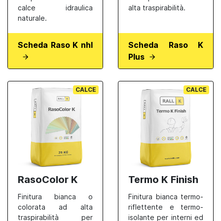
calce idraulica
alta traspirabilità.
naturale.
Scheda Raso K nhl
Scheda Raso K
Plus
CALCE
CALCE
RasoColor K
Termo K Finish
Finitura bianca o
Finitura bianca termo-
colorata ad alta
riflettente e termo-
traspirabilità per
isolante per interni ed