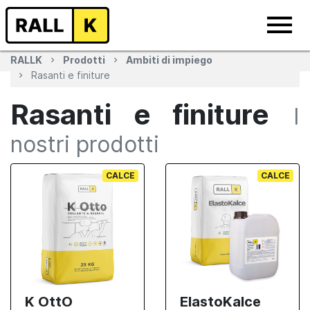
RALLK
Prodotti
Ambiti di impiego
Rasanti e finiture
Rasanti e finiture
I
nostri prodotti
CALCE
CALCE
K OttO
ElastoKalce