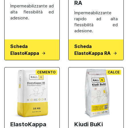
RA
Impermeabilizzante ad
alta flessibilità ed
Impermeabilizzante
adesione.
rapido ad alta
flessibilità ed
adesione.
Scheda
Scheda
ElastoKappa
ElastoKappa RA
CEMENTO
CALCE
ElastoKappa
Kiudi BuKi