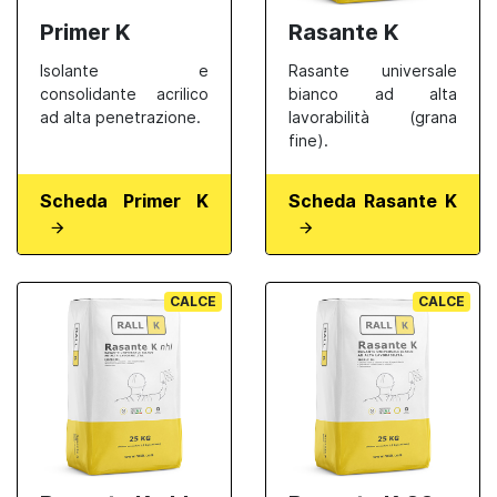
Primer K
Rasante K
Isolante e
Rasante universale
consolidante acrilico
bianco ad alta
ad alta penetrazione.
lavorabilità (grana
fine).
Scheda Primer K
Scheda Rasante K
CALCE
CALCE