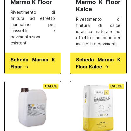
Marmo K Floor
Marmo K Floor
Kalce
Rivestimento di
finitura ad effetto
Rivestimento di
marmorino per
finitura di calce
massetti e
idraulica naturale ad
pavimentazioni
effetto marmorino per
esistenti.
massetti e pavimenti.
Scheda Marmo K
Scheda Marmo K
Floor
Floor Kalce
CALCE
CALCE