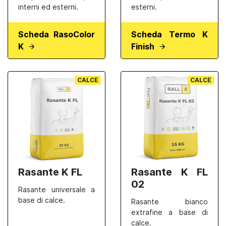
interni ed esterni.
esterni.
Scheda RasoColor
Scheda Termo K
K
Finish
CALCE
CALCE
Rasante K FL
Rasante K FL
02
Rasante universale a
base di calce.
Rasante bianco
extrafine a base di
calce.