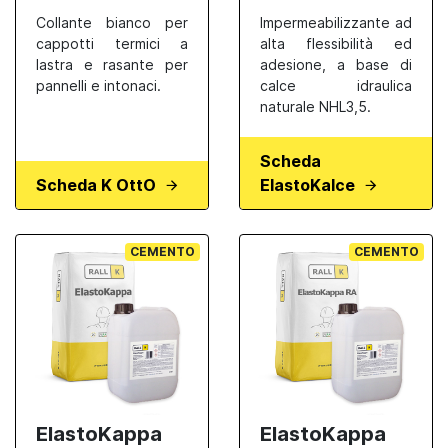
Collante bianco per
Impermeabilizzante ad
cappotti termici a
alta flessibilità ed
lastra e rasante per
adesione, a base di
pannelli e intonaci.
calce idraulica
naturale NHL3,5.
Scheda
Scheda K OttO
ElastoKalce
CEMENTO
CEMENTO
ElastoKappa
ElastoKappa