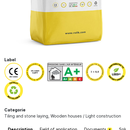
Label
Categorie
Tiling and stone laying
,
Wooden houses / Light construction
Description
Field of application
Documents
Solut
4