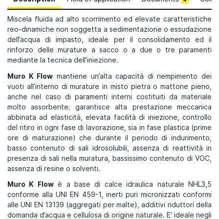
Miscela fluida ad alto scorrimento ed elevate caratteristiche
reo-dinamiche non soggetta a sedimentazione o essudazione
dell’acqua di impasto, ideale per il consolidamento ed il
rinforzo delle murature a sacco o a due o tre paramenti
mediante la tecnica dell’iniezione.
Muro K Flow
mantiene un’alta capacità di riempimento dei
vuoti all’interno di murature in misto pietra o mattone pieno,
anche nel caso di paramenti interni costituiti da materiale
molto assorbente; garantisce alta prestazione meccanica
abbinata ad elasticità, elevata facilità di iniezione, controllo
del ritiro in ogni fase di lavorazione, sia in fase plastica (prime
ore di maturazione) che durante il periodo di indurimento,
basso contenuto di sali idrosolubili, assenza di reattività in
presenza di sali nella muratura, bassissimo contenuto di VOC,
assenza di resine o solventi.
Muro K Flow
è a base di calce idraulica naturale NHL3,5
conforme alla UNI EN 459-1, inerti puri micronizzati conformi
alle UNI EN 13139 (aggregati per malte), additivi riduttori della
domanda d’acqua e cellulosa di origine naturale. E’ ideale negli