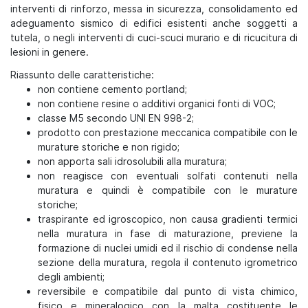
interventi di rinforzo, messa in sicurezza, consolidamento ed
adeguamento sismico di edifici esistenti anche soggetti a
tutela, o negli interventi di cuci-scuci murario e di ricucitura di
lesioni in genere.
Riassunto delle caratteristiche:
non contiene cemento portland;
non contiene resine o additivi organici fonti di VOC;
classe M5 secondo UNI EN 998-2;
prodotto con prestazione meccanica compatibile con le
murature storiche e non rigido;
non apporta sali idrosolubili alla muratura;
non reagisce con eventuali solfati contenuti nella
muratura e quindi è compatibile con le murature
storiche;
traspirante ed igroscopico, non causa gradienti termici
nella muratura in fase di maturazione, previene la
formazione di nuclei umidi ed il rischio di condense nella
sezione della muratura, regola il contenuto igrometrico
degli ambienti;
reversibile e compatibile dal punto di vista chimico,
fisico e mineralogico con la malta costituente le