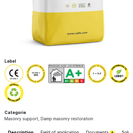
Label
Categorie
Masonry support
,
Damp masonry restoration
Description
Field of application
Documents
Solut
4