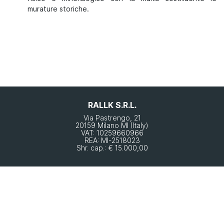
murature storiche.
RALLK S.R.L.
Via Pastrengo, 21
20159 Milano MI (Italy)
VAT: 10259660966
REA: MI-2518023
Shr. cap.: € 15.000,00
Ai fini dell’adempimento dell’obbligo di trasparenza stabilito dall’art.1 Legge
n.124/2017, si rende noto che tutte le sovvenzioni, sussidi, vantaggi, contributi o
aiuti, in denaro o in natura, non aventi carattere generale e privi di natura
corrispettiva, retributiva o risarcitoria, ricevuti da Amministrazioni pubbliche dalla
società risultano pubblicati nel Registro Nazionale degli Aiuti di Stato.