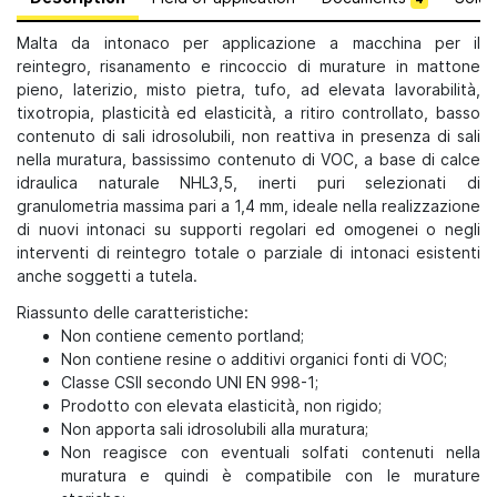
Malta da intonaco per applicazione a macchina per il
reintegro, risanamento e rincoccio di murature in mattone
pieno, laterizio, misto pietra, tufo, ad elevata lavorabilità,
tixotropia, plasticità ed elasticità, a ritiro controllato, basso
contenuto di sali idrosolubili, non reattiva in presenza di sali
nella muratura, bassissimo contenuto di VOC, a base di calce
idraulica naturale NHL3,5, inerti puri selezionati di
granulometria massima pari a 1,4 mm, ideale nella realizzazione
di nuovi intonaci su supporti regolari ed omogenei o negli
interventi di reintegro totale o parziale di intonaci esistenti
anche soggetti a tutela.
Riassunto delle caratteristiche:
Non contiene cemento portland;
Non contiene resine o additivi organici fonti di VOC;
Classe CSII secondo UNI EN 998-1;
Prodotto con elevata elasticità, non rigido;
Non apporta sali idrosolubili alla muratura;
Non reagisce con eventuali solfati contenuti nella
muratura e quindi è compatibile con le murature