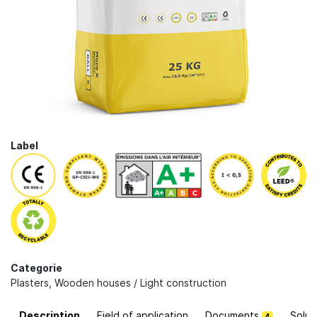
Label
Categorie
Plasters
,
Wooden houses / Light construction
Description
Field of application
Documents
Solut
4