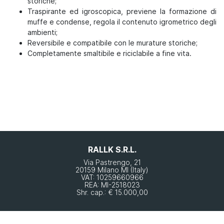
storiche;
Traspirante ed igroscopica, previene la formazione di
muffe e condense, regola il contenuto igrometrico degli
ambienti;
Reversibile e compatibile con le murature storiche;
Completamente smaltibile e riciclabile a fine vita.
RALLK S.R.L.
Via Pastrengo, 21
20159 Milano MI (Italy)
VAT: 10259660966
REA: MI-2518023
Shr. cap.: € 15.000,00
Ai fini dell’adempimento dell’obbligo di trasparenza stabilito dall’art.1 Legge