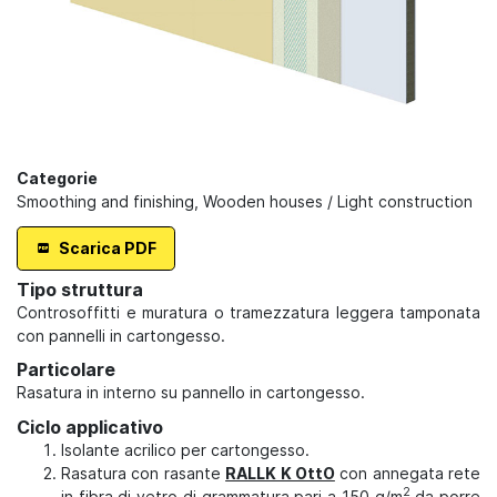
Categorie
Smoothing and finishing
,
Wooden houses / Light construction
Scarica PDF
Tipo struttura
Controsoffitti e muratura o tramezzatura leggera tamponata
con pannelli in cartongesso.
Particolare
Rasatura in interno su pannello in cartongesso.
Ciclo applicativo
Isolante acrilico per cartongesso.
Rasatura con rasante
RALLK K OttO
con annegata rete
2
in fibra di vetro di grammatura pari a 150 g/m
da porre