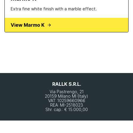
Extra fine white finish with a marble effect.
View Marmo K
RALLK S.R.L.
Via Pastrengo, 21
20159 Milano MI (Italy)
VAT: 10259660966
REA: MI-2518023
Shr. cap.: € 15.000,00
Ai fini dell’adempimento dell’obbligo di trasparenza stabilito dall’art.1 Legge
n.124/2017, si rende noto che tutte le sovvenzioni, sussidi, vantaggi, contributi o