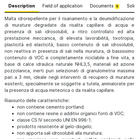
Description
Field of application
Documents
Solut
5
Malta idrorepellente per il risanamento e la deumidificazione
di murature degradate da risalita capillare di acqua e
presenza di sali idrosolubili, a ritiro controllato ed alta
prestazione meccanica, di elevata lavorabilità, tixotropia,
plasticità ed elasticità, basso contenuto di sali idrosolubili,
non reattiva in presenza di sali nella muratura, di bassissimo
contenuto di VOC e completamente riciclabile a fine vita, a
base di calce idraulica naturale NHL3,5, materiali ad azione
pozzolanica, inerti puri selezionati di granulometria massima
pari a 3 mm, ideale negli interventi di recupero di murature
esistenti, specialmente se soggette a tutela, ammalorate per
la presenza di acqua meteorica o da risalita capillare.
Riassunto delle caratteristiche:
non contiene cemento portland;
non contiene resine o additivi organici fonti di VOC;
classe CS IV secondo UNI EN 998-1;
prodotto resistente al gelo-disgelo;
non apporta sali idrosolubili alla muratura;