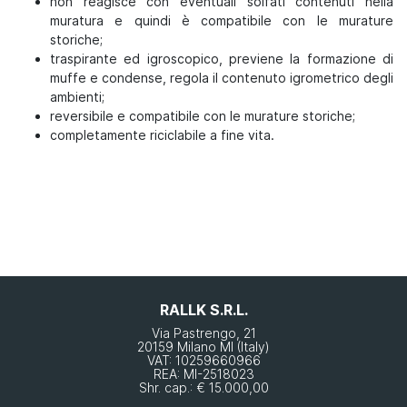
non reagisce con eventuali solfati contenuti nella
muratura e quindi è compatibile con le murature
storiche;
traspirante ed igroscopico, previene la formazione di
muffe e condense, regola il contenuto igrometrico degli
ambienti;
reversibile e compatibile con le murature storiche;
completamente riciclabile a fine vita.
RALLK S.R.L.
Via Pastrengo, 21
20159 Milano MI (Italy)
VAT: 10259660966
REA: MI-2518023
Shr. cap.: € 15.000,00