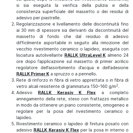
si sia eseguita la verifica della pulizia e della
consistenza superficiale del massetto o dei residui di
adesivo per piastrelle.
Regolarizzazione e livellamento delle discontinuità fino
ai 30 mm di spessore sia derivanti da discontinuità del
massetto di fondo che dal residuo di adesivo
difficilmente asportabile in seguito alla rimozione del
vecchio rivestimento ceramico o lapideo, eseguita con
lisciatura autolivellante
RALLK UltraLevel K
almeno 24
ore dopo l’applicazione sul massetto di primer acrilico
regolatore dell’assorbimento d’acqua e dell’adesione
RALLK Primer K
a spruzzo o a pennello.
Rete di rinforzo in fibra di vetro apprettata o in fibra di
2
vetro alcali resistente di grammatura 150–160 g/m
.
Adesivo
RALLK Kerasiv K Flex
a completo
annegamento della rete, steso con frattazzo metallico
in modo da ottenere un piano consistente, omogeneo e
regolare per la posa del rivestimento ceramico o
lapideo.
Rivestimento ceramico o lapideo di finitura posato con
adesivo
RALLK Kerasiv K Flex
per la posa in interno o