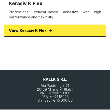
Kerasiv K Flex
Professional cement-based adhesive with high
performance and flexibility.
View Kerasiv K Flex
RALLK S.R.L.
Via Pastrengo, 21
20159 Milano MI (Italy)
VAT: 10259660966
REA: MI-2518023
Shr. cap.: € 15.000,00