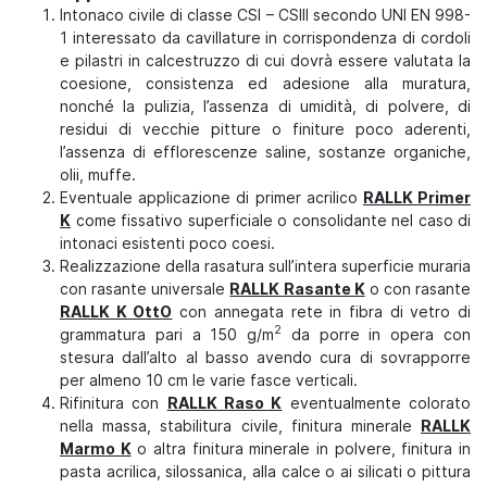
Intonaco civile di classe CSI – CSIII secondo UNI EN 998-
1 interessato da cavillature in corrispondenza di cordoli
e pilastri in calcestruzzo di cui dovrà essere valutata la
coesione, consistenza ed adesione alla muratura,
nonché la pulizia, l’assenza di umidità, di polvere, di
residui di vecchie pitture o finiture poco aderenti,
l’assenza di efflorescenze saline, sostanze organiche,
olii, muffe.
Eventuale applicazione di primer acrilico
RALLK Primer
K
come fissativo superficiale o consolidante nel caso di
intonaci esistenti poco coesi.
Realizzazione della rasatura sull’intera superficie muraria
con rasante universale
RALLK Rasante K
o con rasante
RALLK K OttO
con annegata rete in fibra di vetro di
2
grammatura pari a 150 g/m
da porre in opera con
stesura dall’alto al basso avendo cura di sovrapporre
per almeno 10 cm le varie fasce verticali.
Rifinitura con
RALLK Raso K
eventualmente colorato
nella massa, stabilitura civile, finitura minerale
RALLK
Marmo K
o altra finitura minerale in polvere, finitura in
pasta acrilica, silossanica, alla calce o ai silicati o pittura